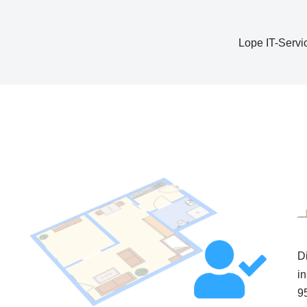
Lope IT-Servi
D
i
9